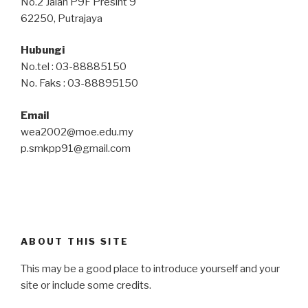
No.2 Jalan P9F Presint 9
62250, Putrajaya
Hubungi
No.tel : 03-88885150
No. Faks : 03-88895150
Email
wea2002@moe.edu.my
p.smkpp91@gmail.com
ABOUT THIS SITE
This may be a good place to introduce yourself and your
site or include some credits.