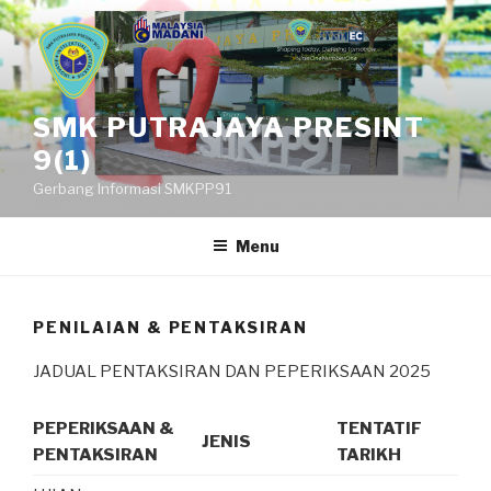
Skip
to
content
SMK PUTRAJAYA PRESINT
9(1)
Gerbang Informasi SMKPP91
Menu
PENILAIAN & PENTAKSIRAN
JADUAL PENTAKSIRAN DAN PEPERIKSAAN 2025
PEPERIKSAAN &
TENTATIF
JENIS
PENTAKSIRAN
TARIKH