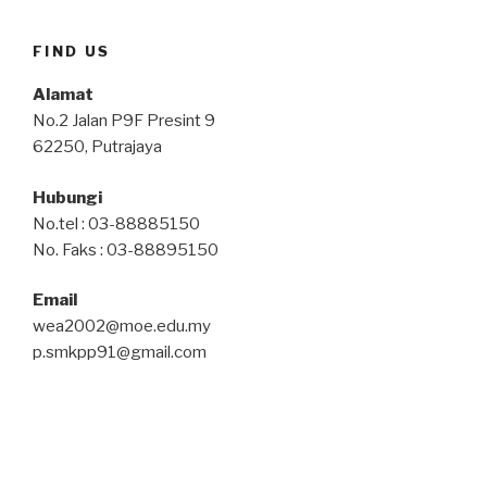
FIND US
Alamat
No.2 Jalan P9F Presint 9
62250, Putrajaya
Hubungi
No.tel : 03-88885150
No. Faks : 03-88895150
Email
wea2002@moe.edu.my
p.smkpp91@gmail.com