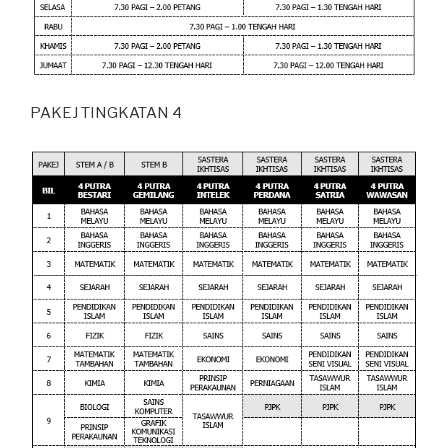
PAKEJ TINGKATAN 4