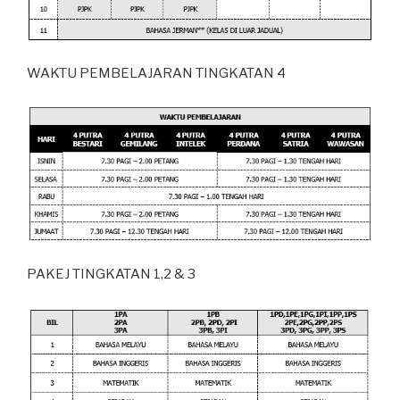
WAKTU PEMBELAJARAN TINGKATAN 4
PAKEJ TINGKATAN 1,2 & 3