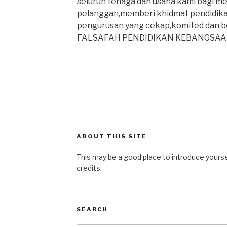
seluruh tenaga dan usaha kami bagi me
pelanggan,memberi khidmat pendidikan
pengurusan yang cekap,komited dan 
FALSAFAH PENDIDIKAN KEBANGSAA
ABOUT THIS SITE
This may be a good place to introduce yourse
credits.
SEARCH