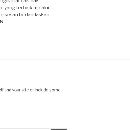
ngiktiraf hak-hak
 yang terbaik melalui
berkesan berlandaskan
N.
lf and your site or include some