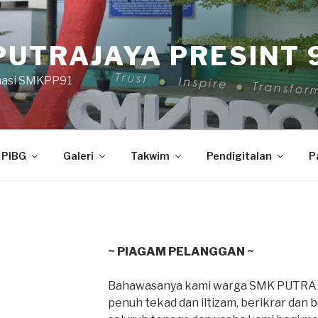
PUTRAJAYA PRESINT 9
masi SMKPP91
PIBG
Galeri
Takwim
Pendigitalan
P
~ PIAGAM PELANGGAN ~
Bahawasanya kami warga SMK PUTRAJ
penuh tekad dan iltizam, berikrar dan